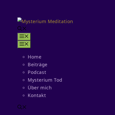
Zum
Inhalt
springen
Menü
Menü
Home
Beiträge
Podcast
Mysterium Tod
Über mich
Kontakt