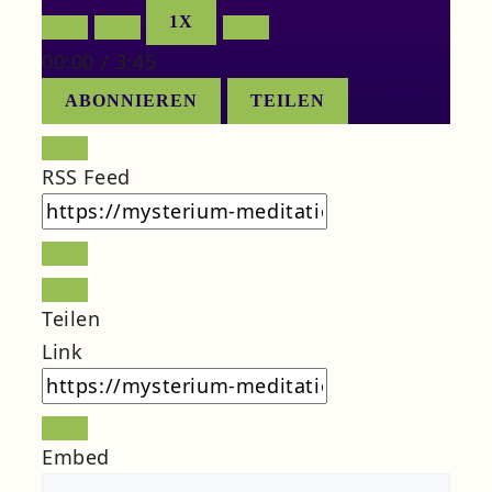
EPISODE
EPISODE
1X
00:00
/
3:45
ABONNIEREN
TEILEN
RSS Feed
Teilen
Link
Embed