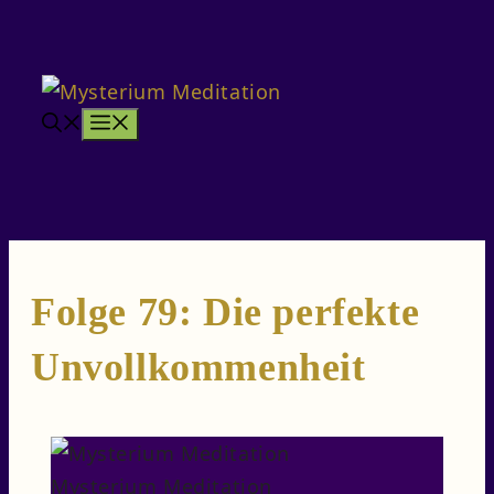
Zum
Inhalt
springen
Menü
Folge 79: Die perfekte
Unvollkommenheit
Mysterium Meditation