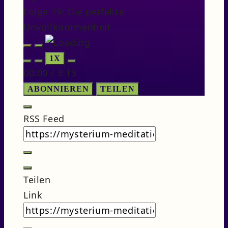
Folge 79: Die perfekte
Unvollkommenheit
PLAY
PAUSE
1X
EPISODE
EPISODE
00:00
/
3:13
ABONNIEREN
TEILEN
RSS Feed
Teilen
Link