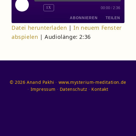
PLAY
1X
00:00
/
2:36
EPISODE
ABONNIEREN
TEILEN
Datei herunterladen
|
In neuem Fenster
abspielen
|
Audiolänge: 2:36
TEILEN
RSS
FEED
LINK
EMBED
© 2026 Anand Pakhi ∙ www.mysterium-meditation.de
∙
Impressum
∙
Datenschutz
∙
Kontakt